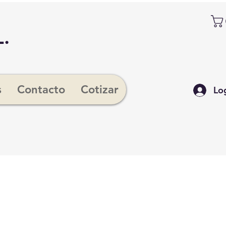
.
s
Contacto
Cotizar
Lo