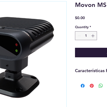
Movon MS
Price
$0.00
Quantity
*
Características 
Proporciona 
la ubicación 
la gestión de
Registra info
comportamie
aceleraciones