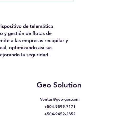
ayudando a i
mejora en la
Permite estab
críticos, co
spositivo de telemática 
de áreas geo
Ofrece opcio
 y gestión de flotas de 
redes celular
mite a las empresas recopilar y 
continua de 
eal, optimizando así sus 
Su diseño per
diversos tipo
mejorando la seguridad.
implementaci
Almacena un r
comportamien
permite un an
eficiencia op
Geo Solution
Ventas@geo-gps.com
+504-9599-7171
+504-9452-2852