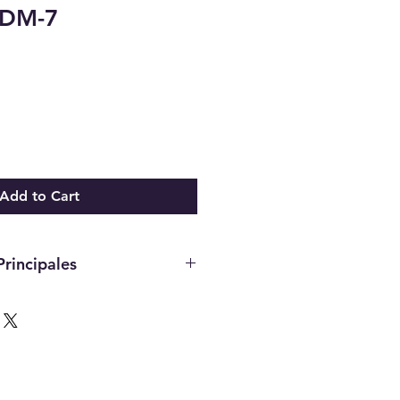
DM-7
Add to Cart
Principales
seguimiento en tiempo real de 
de los vehículos, lo que facilita 
 rutas y la planificación eficiente.
rmación sobre el 
nto del conductor, como 
, frenadas y velocidad, 